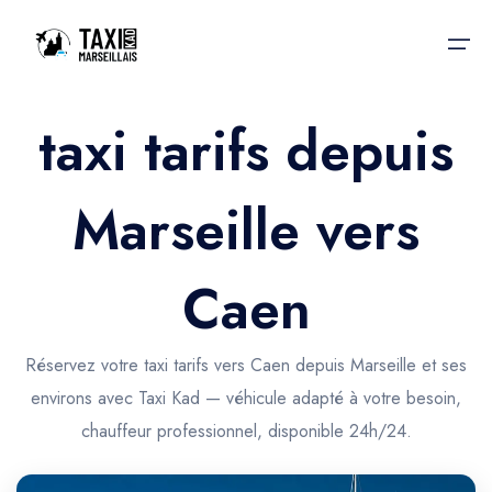
taxi tarifs depuis
Accueil
Marseille vers
Nos services
Nos services
Taxis aéroport
Taxis Aéroport
Caen
Trajet Gare SNCF
Réservation
Trajet Port croisière
Réservez votre taxi tarifs vers Caen depuis Marseille et ses
Actualités & évènements
environs avec Taxi Kad — véhicule adapté à votre besoin,
Trajet Séminaire
Contactez-nous
chauffeur professionnel, disponible 24h/24.
Trajet Santé