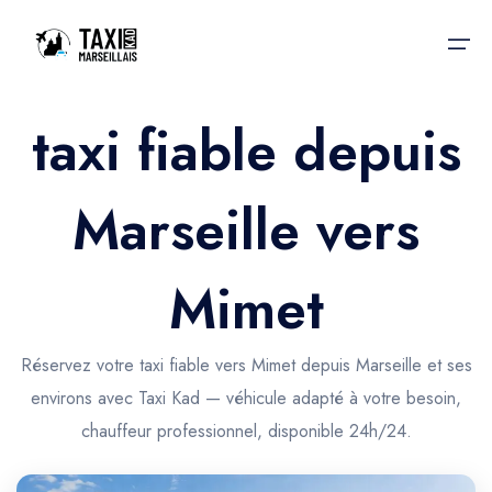
taxi fiable depuis
Accueil
Marseille vers
Nos services
Nos services
Taxis aéroport
Taxis Aéroport
Mimet
Trajet Gare SNCF
Réservation
Trajet Port croisière
Réservez votre taxi fiable vers Mimet depuis Marseille et ses
Actualités & évènements
environs avec Taxi Kad — véhicule adapté à votre besoin,
Trajet Séminaire
Contactez-nous
chauffeur professionnel, disponible 24h/24.
Trajet Santé