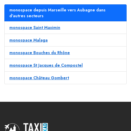
monospace depuis Marseille vers Aubagne dans
d'autres secteurs
monospace Saint Maximin
monospace Malaga
monospace Bouches du Rhône
monospace St Jacques de Compostel
monospace Château Gombert