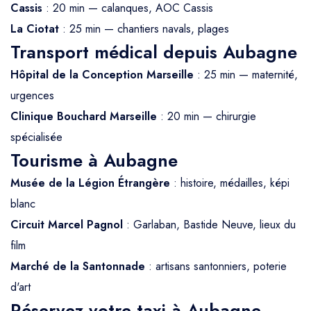
Cassis
: 20 min — calanques, AOC Cassis
La Ciotat
: 25 min — chantiers navals, plages
Transport médical depuis Aubagne
Hôpital de la Conception Marseille
: 25 min — maternité,
urgences
Clinique Bouchard Marseille
: 20 min — chirurgie
spécialisée
Tourisme à Aubagne
Musée de la Légion Étrangère
: histoire, médailles, képi
blanc
Circuit Marcel Pagnol
: Garlaban, Bastide Neuve, lieux du
film
Marché de la Santonnade
: artisans santonniers, poterie
d'art
Réservez votre taxi à Aubagne