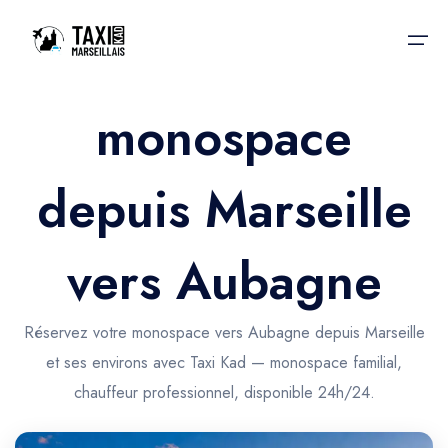
monospace
Accueil
depuis Marseille
Nos services
Nos services
Taxis aéroport
Taxis Aéroport
vers Aubagne
Trajet Gare SNCF
Réservation
Trajet Port croisière
Réservez votre monospace vers Aubagne depuis Marseille
Actualités & évènements
et ses environs avec Taxi Kad — monospace familial,
Trajet Séminaire
Contactez-nous
chauffeur professionnel, disponible 24h/24.
Trajet Santé