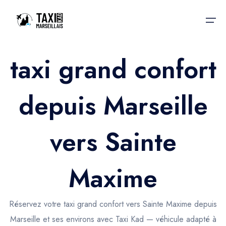
taxi grand confort
Accueil
depuis Marseille
Nos services
Nos services
Taxis aéroport
Taxis Aéroport
vers Sainte
Trajet Gare SNCF
Réservation
Trajet Port croisière
Maxime
Actualités & évènements
Trajet Séminaire
Contactez-nous
Réservez votre taxi grand confort vers Sainte Maxime depuis
Trajet Santé
Marseille et ses environs avec Taxi Kad — véhicule adapté à