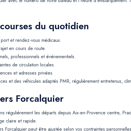
lquier avec le numéro de votre bateau et l'heure d'embarquement. 
 courses du quotidien
, port et rendez-vous médicaux.
rajet en cours de route.
els, professionnels et événementiels.
intes de circulation locales.
dences et adresses privées.
ces et des véhicules adaptés PMR, régulièrement entretenus, climat
ers Forcalquier
rons régulièrement les départs depuis Aix-en-Provence centre, Prad
e claire et rapide.
rs Forcalquier peut être ajustée selon vos contraintes personnelles