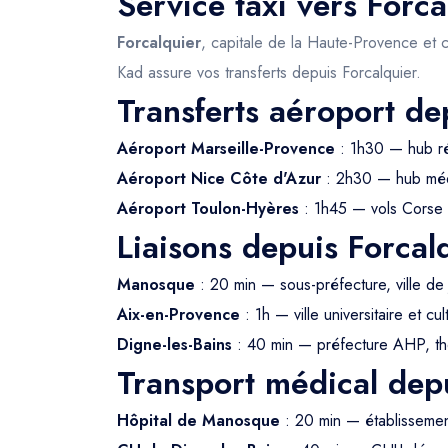
Service taxi vers Forc
Forcalquier
, capitale de la Haute-Provence et 
Kad assure vos transferts depuis Forcalquier.
Transferts aéroport de
Aéroport Marseille-Provence
: 1h30 — hub rég
Aéroport Nice Côte d'Azur
: 2h30 — hub méd
Aéroport Toulon-Hyères
: 1h45 — vols Corse 
Liaisons depuis Forcal
Manosque
: 20 min — sous-préfecture, ville de
Aix-en-Provence
: 1h — ville universitaire et cul
Digne-les-Bains
: 40 min — préfecture AHP, t
Transport médical depu
Hôpital de Manosque
: 20 min — établisseme