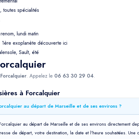
temental
toutes spécialités
r
renom, lundi matin
 1ère exoplanète découverte ici
ensole, Sault, été
Forcalquier
s
Forcalquier
. Appelez le
06 63 30 29 04
.
sières à Forcalquier
orcalquier au départ de Marseille et de ses environs ?
Forcalquier au départ de Marseille et de ses environs directement depu
adresse de départ, votre destination, la date et l'heure souhaitées. Un