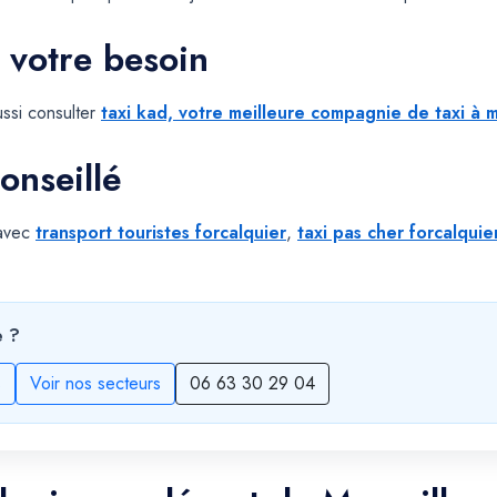
 votre besoin
ssi consulter
taxi kad, votre meilleure compagnie de taxi à m
onseillé
 avec
transport touristes forcalquier
,
taxi pas cher forcalquie
e ?
s
Voir nos secteurs
06 63 30 29 04