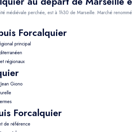
alquier au départ de Marseille e
cité médiévale perchée, est à 1h30 de Marseille. Marché renommé,
puis Forcalquier
ional principal
iterranéen
et régionaux
quier
 Jean Giono
turelle
hermes
is Forcalquier
nt de référence