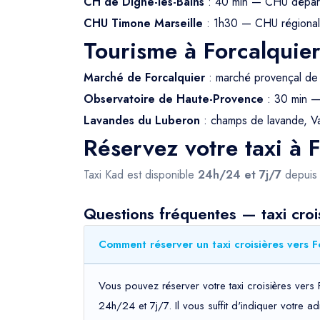
CH de Digne-les-Bains
: 40 min — CHU dépar
CHU Timone Marseille
: 1h30 — CHU régional, 
Tourisme à Forcalquie
Marché de Forcalquier
: marché provençal de 
Observatoire de Haute-Provence
: 30 min —
Lavandes du Luberon
: champs de lavande, Val
Réservez votre taxi à 
Taxi Kad est disponible
24h/24 et 7j/7
depui
Questions fréquentes — taxi croi
Comment réserver un taxi croisières vers F
Vous pouvez réserver votre taxi croisières vers 
24h/24 et 7j/7. Il vous suffit d'indiquer votre 