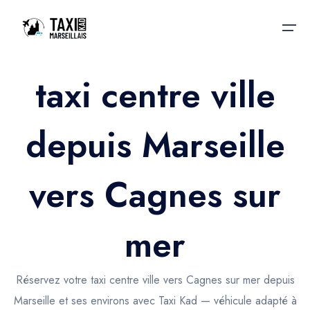
taxi centre ville
Accueil
depuis Marseille
Nos services
Nos services
Taxis aéroport
Taxis Aéroport
vers Cagnes sur
Trajet Gare SNCF
Réservation
Trajet Port croisière
mer
Actualités & évènements
Trajet Séminaire
Contactez-nous
Réservez votre taxi centre ville vers Cagnes sur mer depuis
Trajet Santé
Marseille et ses environs avec Taxi Kad — véhicule adapté à