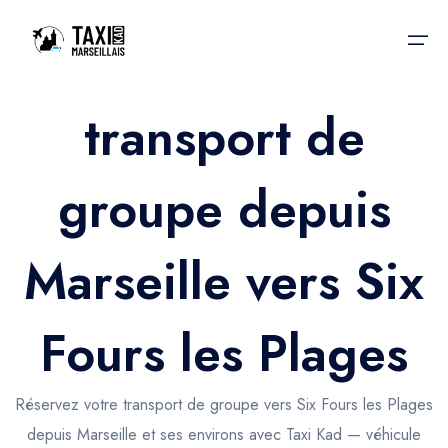
transport de
Accueil
groupe depuis
Nos services
Nos services
Taxis aéroport
Taxis Aéroport
Marseille vers Six
Trajet Gare SNCF
Réservation
Trajet Port croisière
Fours les Plages
Actualités & évènements
Trajet Séminaire
Contactez-nous
Réservez votre transport de groupe vers Six Fours les Plages
Trajet Santé
depuis Marseille et ses environs avec Taxi Kad — véhicule