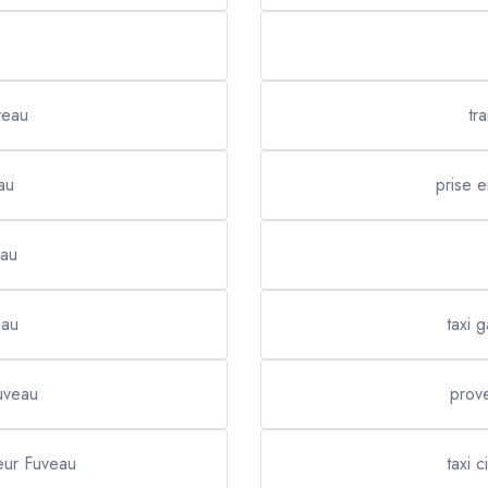
veau
tr
au
prise 
eau
eau
taxi 
uveau
prov
feur Fuveau
taxi 