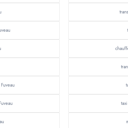
u
tran
uveau
u
chauff
tra
s Fuveau
t
 Fuveau
tax
eau