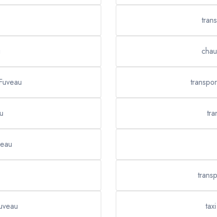
tran
u
chau
 Fuveau
transpor
au
tra
veau
trans
Fuveau
tax