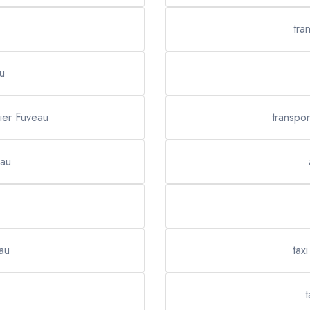
tra
au
lier Fuveau
transpor
eau
eau
tax
t