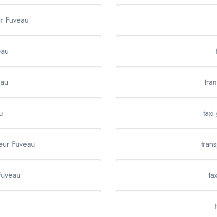
ur Fuveau
eau
eau
tra
u
taxi
feur Fuveau
tran
 Fuveau
ta