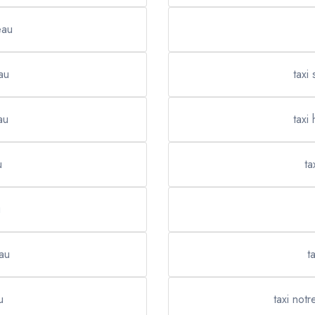
eau
au
taxi
au
taxi
u
ta
u
au
t
u
taxi not