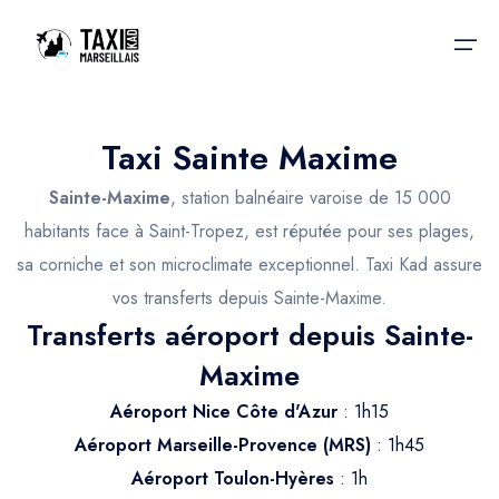
Taxi Sainte Maxime
Accueil
Sainte-Maxime
, station balnéaire varoise de 15 000
Nos services
Nos services
habitants face à Saint-Tropez, est réputée pour ses plages,
sa corniche et son microclimate exceptionnel. Taxi Kad assure
Taxis aéroport
Taxis Aéroport
vos transferts depuis Sainte-Maxime.
Trajet Gare SNCF
Réservation
Transferts aéroport depuis Sainte-
Trajet Port croisière
Maxime
Actualités & évènements
Trajet Séminaire
Aéroport Nice Côte d'Azur
: 1h15
Contactez-nous
Aéroport Marseille-Provence (MRS)
: 1h45
Trajet Santé
Aéroport Toulon-Hyères
: 1h