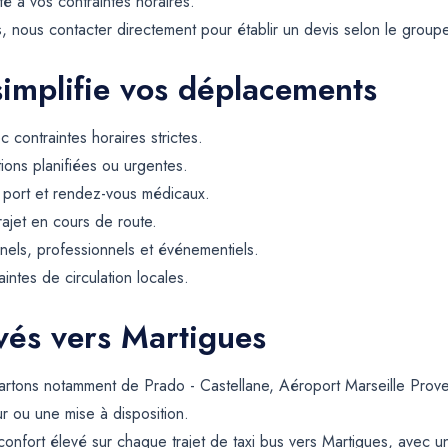
té à vos contraintes horaires.
, nous contacter directement pour établir un devis selon le groupe 
simplifie vos déplacements
contraintes horaires strictes.
tions planifiées ou urgentes.
, port et rendez-vous médicaux.
rajet en cours de route.
els, professionnels et événementiels.
intes de circulation locales.
rvés vers Martigues
rtons notamment de Prado - Castellane, Aéroport Marseille Proven
ur ou une mise à disposition.
confort élevé sur chaque trajet de taxi bus vers Martigues, avec u