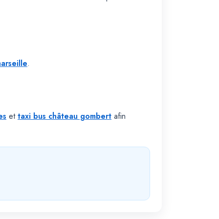
arseille
.
es
et
taxi bus château gombert
afin