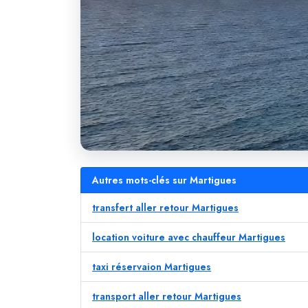
Autres mots-clés sur Martigues
transfert aller retour Martigues
location voiture avec chauffeur Martigues
taxi réservaion Martigues
transport aller retour Martigues