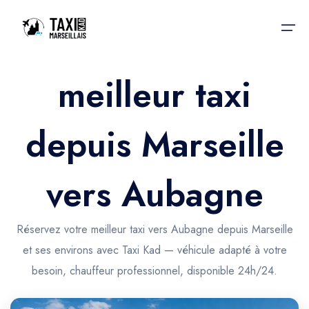
meilleur taxi
Accueil
depuis Marseille
Nos services
Nos services
Taxis aéroport
Taxis Aéroport
vers Aubagne
Trajet Gare SNCF
Réservation
Trajet Port croisière
Réservez votre meilleur taxi vers Aubagne depuis Marseille
Actualités & évènements
et ses environs avec Taxi Kad — véhicule adapté à votre
Trajet Séminaire
Contactez-nous
besoin, chauffeur professionnel, disponible 24h/24.
Trajet Santé