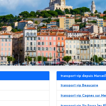
transport vip depuis Marseil
transport vip Beaucaire
transport vip Cagnes sur Me
transport vip Six Fours les P