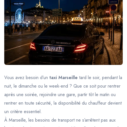
Trajet Longue Distance
Vous avez besoin d’un
taxi Marseille
tard le soir, pendant la
nuit, le dimanche ou le week-end ? Que ce soit pour rentrer
après une soirée, rejoindre une gare, partir tôt le matin ou
rentrer en toute sécurité, la disponibilité du chauffeur devient
un critère essentiel.
À Marseille, les besoins de transport ne s’arrêtent pas aux