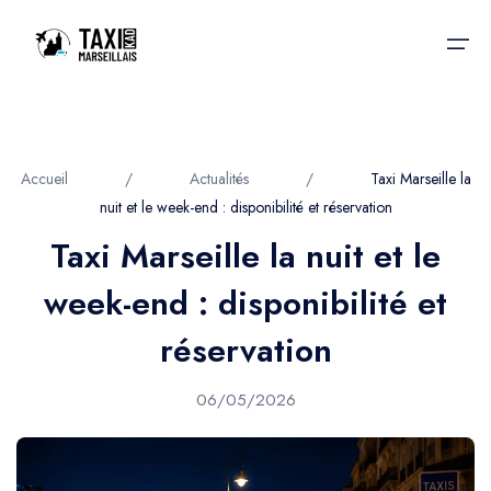
Accueil
Accueil
/
Actualités
/
Taxi Marseille la
nuit et le week-end : disponibilité et réservation
Nos services
Nos services
Taxi Marseille la nuit et le
Taxis aéroport
Taxis Aéroport
week-end : disponibilité et
Trajet Gare SNCF
Réservation
réservation
Trajet Port croisière
Actualités & évènements
06/05/2026
Trajet Séminaire
Contactez-nous
Trajet Santé