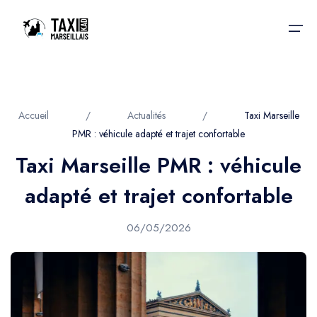
Accueil
Accueil
/
Actualités
/
Taxi Marseille
PMR : véhicule adapté et trajet confortable
Nos services
Nos services
Taxi Marseille PMR : véhicule
Taxis aéroport
Taxis Aéroport
adapté et trajet confortable
Trajet Gare SNCF
Réservation
06/05/2026
Trajet Port croisière
Actualités & évènements
Trajet Séminaire
Contactez-nous
Trajet Santé