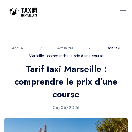
Accueil
Accueil
/
Actualités
/
Tarif taxi
Marseille : comprendre le prix d’une course
Nos services
Nos services
Tarif taxi Marseille :
Taxis aéroport
Taxis Aéroport
comprendre le prix d’une
Trajet Gare SNCF
Réservation
course
Trajet Port croisière
Actualités & évènements
06/05/2026
Trajet Séminaire
Contactez-nous
Trajet Santé