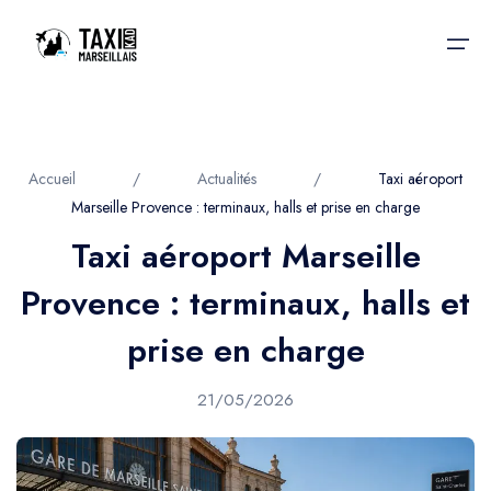
Accueil
Accueil
/
Actualités
/
Taxi aéroport
Marseille Provence : terminaux, halls et prise en charge
Nos services
Nos services
Taxi aéroport Marseille
Taxis aéroport
Taxis Aéroport
Provence : terminaux, halls et
Trajet Gare SNCF
Réservation
prise en charge
Trajet Port croisière
Actualités & évènements
21/05/2026
Trajet Séminaire
Contactez-nous
Trajet Santé