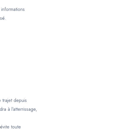
 informations
isé.
 trajet depuis
a à l’atterrissage,
évite toute