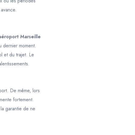
aux ou les périodes
avance.
’aéroport Marseille
 au dernier moment.
 et du trajet. Le
alentissements.
nsport. De même, lors
ente fortement.
 la garantie de ne