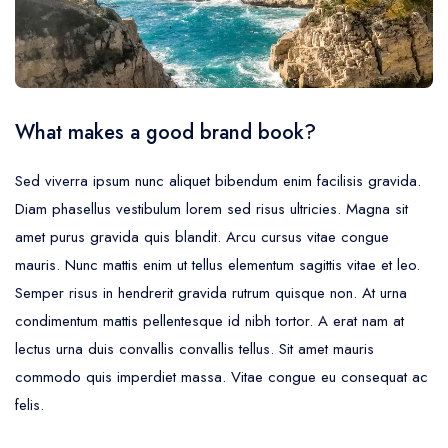
Trajet Longue Distance
What makes a good brand book?
Sed viverra ipsum nunc aliquet bibendum enim facilisis gravida.
Diam phasellus vestibulum lorem sed risus ultricies. Magna sit
amet purus gravida quis blandit. Arcu cursus vitae congue
mauris. Nunc mattis enim ut tellus elementum sagittis vitae et leo.
Semper risus in hendrerit gravida rutrum quisque non. At urna
condimentum mattis pellentesque id nibh tortor. A erat nam at
lectus urna duis convallis convallis tellus. Sit amet mauris
commodo quis imperdiet massa. Vitae congue eu consequat ac
felis.