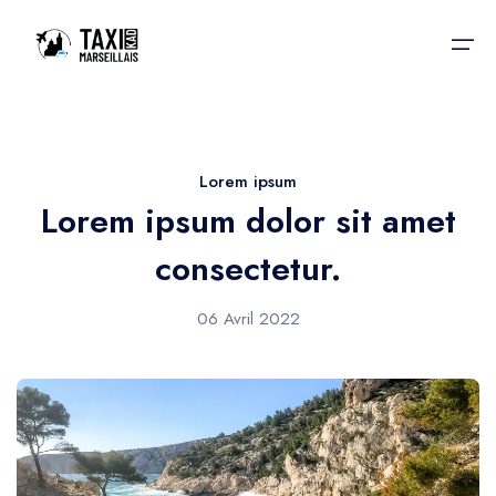
Accueil
Lorem ipsum
Lorem ipsum dolor sit amet
Nos services
Nos services
consectetur.
Taxis aéroport
Taxis Aéroport
Trajet Gare SNCF
06 Avril 2022
Réservation
Trajet Port croisière
Actualités & évènements
Trajet Séminaire
Contactez-nous
Trajet Santé