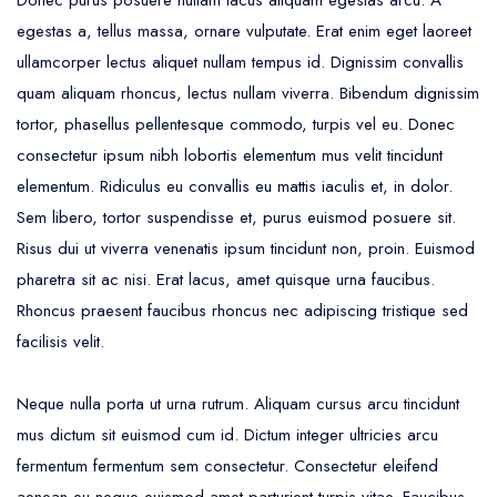
Donec purus posuere nullam lacus aliquam egestas arcu. A
egestas a, tellus massa, ornare vulputate. Erat enim eget laoreet
ullamcorper lectus aliquet nullam tempus id. Dignissim convallis
quam aliquam rhoncus, lectus nullam viverra. Bibendum dignissim
tortor, phasellus pellentesque commodo, turpis vel eu. Donec
consectetur ipsum nibh lobortis elementum mus velit tincidunt
elementum. Ridiculus eu convallis eu mattis iaculis et, in dolor.
Sem libero, tortor suspendisse et, purus euismod posuere sit.
Risus dui ut viverra venenatis ipsum tincidunt non, proin. Euismod
pharetra sit ac nisi. Erat lacus, amet quisque urna faucibus.
Rhoncus praesent faucibus rhoncus nec adipiscing tristique sed
facilisis velit.
Neque nulla porta ut urna rutrum. Aliquam cursus arcu tincidunt
mus dictum sit euismod cum id. Dictum integer ultricies arcu
fermentum fermentum sem consectetur. Consectetur eleifend